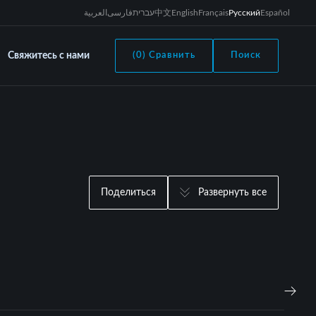
العربية
فارسی
עברית
中文
English
Français
Русский
Español
Свяжитесь с нами
(0) Сравнить
Поиск
Поделиться
Развернуть все