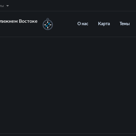
нты
Ближнем Востоке
О нас
Карта
Темы