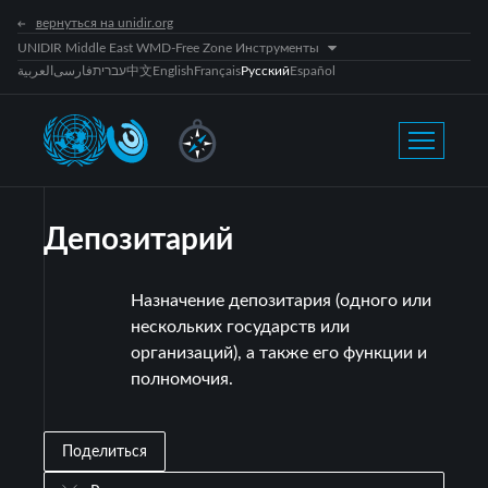
вернуться на unidir.org
UNIDIR Middle East WMD-Free Zone Инструменты
العربية
فارسی
עברית
中文
English
Français
Русский
Español
Депозитарий
Назначение депозитария (одного или
нескольких государств или
организаций), а также его функции и
полномочия.
Поделиться