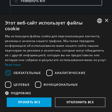
Развернуть все
Ничего не найдено в базе данных.
×
Этот веб-сайт использует файлы
cookie
ENGLISH
Мы используем файлы cookie для персонализации контента,
рекламы и анализа нашего трафика. Мы также передаем
ARABIC
информацию об использовании вами нашего сайта нашим
партнерам по рекламе и аналитике, которые могут объединять
PERSIAN
ее с другой информацией, которую вы им предоставили или
FRENCH
которую они собрали в результате использования вами их услуг.
Read more
SPANISH
Подписывайтесь на нас
ОБЯЗАТЕЛЬНЫЕ
АНАЛИТИЧЕСКИЕ
RUSSIAN
ЦЕЛЕВЫЕ
ФУНКЦИОНАЛЬНЫЕ
CHINESE
ПОДРОБНЕЕ
HEBREW
Подпишитесь сегодня, чтобы быть в курсе
последних новостей, аналитики, исследований и
ПРИНЯТЬ ВСЕ
ОТКЛОНИТЬ ВСЕ
мероприятий ЮНИДИР по всему миру.