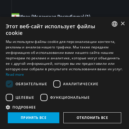
Иран (Исламская Республика)
(1)
×
Этот веб-сайт использует файлы
cookie
ENGLISH
Мы используем файлы cookie для персонализации контента,
рекламы и анализа нашего трафика. Мы также передаем
ARABIC
информацию об использовании вами нашего сайта нашим
партнерам по рекламе и аналитике, которые могут объединять
PERSIAN
ее с другой информацией, которую вы им предоставили или
FRENCH
которую они собрали в результате использования вами их услуг.
Read more
Подписывайтесь на нас
SPANISH
ОБЯЗАТЕЛЬНЫЕ
АНАЛИТИЧЕСКИЕ
RUSSIAN
ЦЕЛЕВЫЕ
ФУНКЦИОНАЛЬНЫЕ
CHINESE
ПОДРОБНЕЕ
HEBREW
Подпишитесь сегодня, чтобы быть в курсе
последних новостей, аналитики, исследований и
ПРИНЯТЬ ВСЕ
ОТКЛОНИТЬ ВСЕ
мероприятий ЮНИДИР по всему миру.