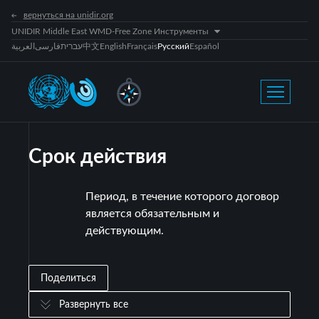
вернуться на unidir.org
UNIDIR Middle East WMD-Free Zone Инструменты
العربية
فارسی
עברית
中文
English
Français
Русский
Español
Срок действия
Период, в течение которого договор
является обязательным и
действующим.
Поделиться
Развернуть все