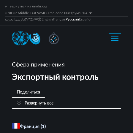
вернуться на unidir.org
UNIDIR Middle East WMD-Free Zone Инструменты
العربية
فارسی
עברית
中文
English
Français
Русский
Español
Сфера применения
Экспортный контроль
Поделиться
Развернуть все
Франция
(1)