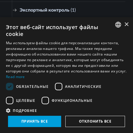
Экспортный контроль
(
1
)
×
Этот веб-сайт использует файлы
Соединенные Штаты Америки
(2)
cookie
ENGLISH
Мы используем файлы cookie для персонализации контента,
Экспортный контроль
(
2
)
рекламы и анализа нашего трафика. Мы также передаем
ARABIC
информацию об использовании вами нашего сайта нашим
партнерам по рекламе и аналитике, которые могут объединять
Египет
(1)
PERSIAN
ее с другой информацией, которую вы им предоставили или
FRENCH
которую они собрали в результате использования вами их услуг.
Read more
Экспортный контроль
(
1
)
SPANISH
ОБЯЗАТЕЛЬНЫЕ
АНАЛИТИЧЕСКИЕ
RUSSIAN
Соединенное Королевство Великобритании
ЦЕЛЕВЫЕ
ФУНКЦИОНАЛЬНЫЕ
и Северной Ирландии
(1)
CHINESE
ПОДРОБНЕЕ
HEBREW
Экспортный контроль
(
1
)
ПРИНЯТЬ ВСЕ
ОТКЛОНИТЬ ВСЕ