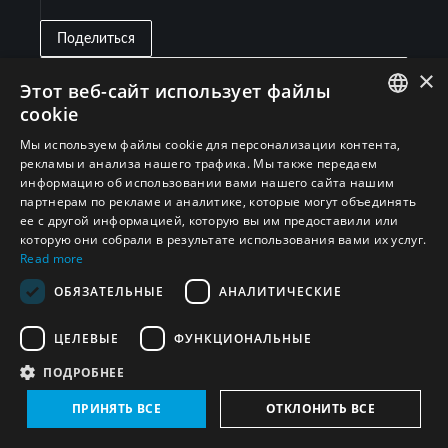
Поделиться
×
Развернуть все
Этот веб-сайт использует файлы
cookie
ENGLISH
Мы используем файлы cookie для персонализации контента,
Китай
(3)
рекламы и анализа нашего трафика. Мы также передаем
ARABIC
информацию об использовании вами нашего сайта нашим
партнерам по рекламе и аналитике, которые могут объединять
PERSIAN
Ирак
(1)
ее с другой информацией, которую вы им предоставили или
FRENCH
которую они собрали в результате использования вами их услуг.
Read more
Российская Федерация
(4)
SPANISH
ОБЯЗАТЕЛЬНЫЕ
АНАЛИТИЧЕСКИЕ
RUSSIAN
Ливан
(3)
ЦЕЛЕВЫЕ
ФУНКЦИОНАЛЬНЫЕ
CHINESE
ПОДРОБНЕЕ
HEBREW
Тунис
(3)
ПРИНЯТЬ ВСЕ
ОТКЛОНИТЬ ВСЕ
Сирийская Арабская Республика
(1)