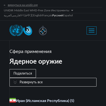
вернуться на unidir.org
UNIDIR Middle East WMD-Free Zone Инструменты
العربية
فارسی
עברית
中文
English
Français
Русский
Español
Сфера применения
Ядерное оружие
Поделиться
Развернуть все
Иран (Исламская Республика)
(5)