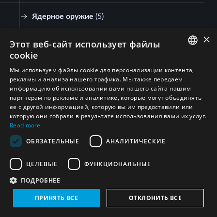
Ядерное оружие
(
5
)
×
Этот веб-сайт использует файлы
Египет
(1)
cookie
ENGLISH
Мы используем файлы cookie для персонализации контента,
Ядерное оружие
(
1
)
рекламы и анализа нашего трафика. Мы также передаем
ARABIC
информацию об использовании вами нашего сайта нашим
партнерам по рекламе и аналитике, которые могут объединять
Джибути
(1)
PERSIAN
ее с другой информацией, которую вы им предоставили или
FRENCH
которую они собрали в результате использования вами их услуг.
Read more
Ядерное оружие
(
1
)
SPANISH
ОБЯЗАТЕЛЬНЫЕ
АНАЛИТИЧЕСКИЕ
RUSSIAN
Франция
(2)
ЦЕЛЕВЫЕ
ФУНКЦИОНАЛЬНЫЕ
CHINESE
Ядерное оружие
(
2
)
ПОДРОБНЕЕ
HEBREW
ПРИНЯТЬ ВСЕ
ОТКЛОНИТЬ ВСЕ