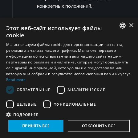
конкретных положений.
×
Этот веб-сайт использует файлы
Поделиться
cookie
Развернуть все
ENGLISH
Мы используем файлы cookie для персонализации контента,
рекламы и анализа нашего трафика. Мы также передаем
ARABIC
информацию об использовании вами нашего сайта нашим
партнерам по рекламе и аналитике, которые могут объединять
Иран (Исламская Республика)
(10)
PERSIAN
ее с другой информацией, которую вы им предоставили или
FRENCH
которую они собрали в результате использования вами их услуг.
Read more
Негативные гарантии безопасности со
SPANISH
стороны государств, обладающих ядерным
(
8
)
ОБЯЗАТЕЛЬНЫЕ
АНАЛИТИЧЕСКИЕ
RUSSIAN
оружием
ЦЕЛЕВЫЕ
ФУНКЦИОНАЛЬНЫЕ
CHINESE
Египет
(3)
ПОДРОБНЕЕ
HEBREW
ПРИНЯТЬ ВСЕ
ОТКЛОНИТЬ ВСЕ
Негативные гарантии безопасности со
стороны государств, обладающих ядерным
(
1
)