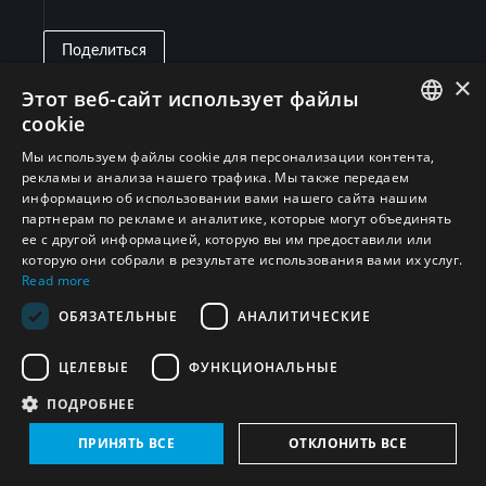
Поделиться
×
Развернуть все
Этот веб-сайт использует файлы
cookie
ENGLISH
Мы используем файлы cookie для персонализации контента,
Коморские Острова
(3)
рекламы и анализа нашего трафика. Мы также передаем
ARABIC
информацию об использовании вами нашего сайта нашим
партнерам по рекламе и аналитике, которые могут объединять
PERSIAN
Договор о запрещении ядерного оружия
ее с другой информацией, которую вы им предоставили или
(
3
)
FRENCH
которую они собрали в результате использования вами их услуг.
(ДЗЯО)
Read more
SPANISH
ОБЯЗАТЕЛЬНЫЕ
АНАЛИТИЧЕСКИЕ
Китай
(3)
RUSSIAN
ЦЕЛЕВЫЕ
ФУНКЦИОНАЛЬНЫЕ
CHINESE
Конвенция о биологическом оружии
(
1
)
ПОДРОБНЕЕ
HEBREW
(КБТО)
ПРИНЯТЬ ВСЕ
ОТКЛОНИТЬ ВСЕ
Конвенция о химическом оружии (КЗХО)
(
1
)