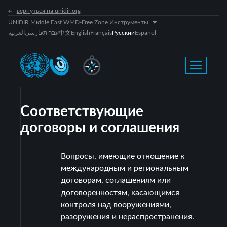
вернуться на unidir.org
UNIDIR Middle East WMD-Free Zone Инструменты
العربية
فارسی
עברית
中文
English
Français
Русский
Español
Соответствующие
договоры и соглашения
Вопросы, имеющие отношение к
международным и региональным
договорам, соглашениям или
договоренностям, касающимся
контроля над вооружениями,
разоружения и нераспространения.