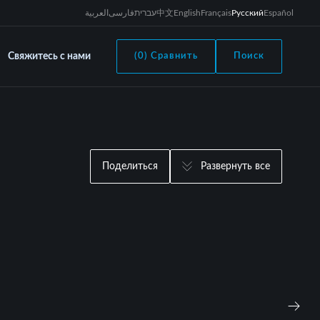
العربية
فارسی
עברית
中文
English
Français
Русский
Español
Свяжитесь с нами
(0) Сравнить
Поиск
Поделиться
Развернуть все