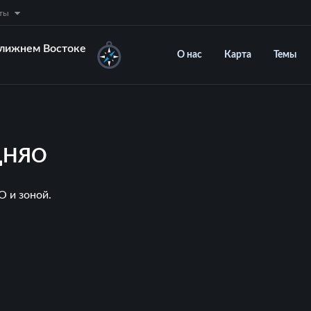
нты
Ближнем Востоке
О нас
Карта
Темы
 ДНЯО
 и зоной.