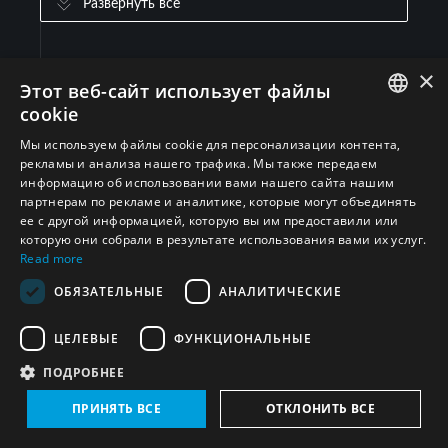
Развернуть все
×
Иран (Исламская Республика)
(1)
Этот веб-сайт использует файлы
cookie
ENGLISH
Мы используем файлы cookie для персонализации контента,
рекламы и анализа нашего трафика. Мы также передаем
ARABIC
информацию об использовании вами нашего сайта нашим
партнерам по рекламе и аналитике, которые могут объединять
PERSIAN
ее с другой информацией, которую вы им предоставили или
FRENCH
которую они собрали в результате использования вами их услуг.
Read more
SPANISH
ОБЯЗАТЕЛЬНЫЕ
АНАЛИТИЧЕСКИЕ
Подписывайтесь на нас
RUSSIAN
ЦЕЛЕВЫЕ
ФУНКЦИОНАЛЬНЫЕ
CHINESE
ПОДРОБНЕЕ
HEBREW
Подпишитесь сегодня, чтобы быть в курсе
ПРИНЯТЬ ВСЕ
ОТКЛОНИТЬ ВСЕ
последних новостей, аналитики, исследований и