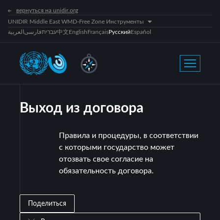
вернуться на unidir.org
UNIDIR Middle East WMD-Free Zone Инструменты
العربية
فارسی
עברית
中文
English
Français
Русский
Español
Выход из договора
Правила и процедуры, в соответствии
с которыми государство может
отозвать свое согласие на
обязательность договора.
Поделиться