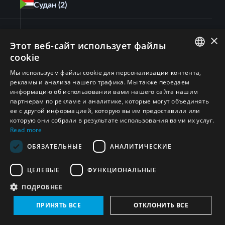
Судан
(2)
Разоружение и демонтаж ОМУ
(
2
)
×
Этот веб-сайт использует файлы
cookie
Египет
(9)
ENGLISH
Мы используем файлы cookie для персонализации контента,
рекламы и анализа нашего трафика. Мы также передаем
ARABIC
Разоружение и демонтаж ОМУ
(
9
)
информацию об использовании вами нашего сайта нашим
партнерам по рекламе и аналитике, которые могут объединять
PERSIAN
ее с другой информацией, которую вы им предоставили или
Кувейт
(1)
FRENCH
которую они собрали в результате использования вами их услуг.
Read more
SPANISH
Разоружение и демонтаж ОМУ
(
1
)
ОБЯЗАТЕЛЬНЫЕ
АНАЛИТИЧЕСКИЕ
RUSSIAN
ЦЕЛЕВЫЕ
ФУНКЦИОНАЛЬНЫЕ
CHINESE
Израиль
(1)
ПОДРОБНЕЕ
HEBREW
Разоружение и демонтаж ОМУ
(
1
)
ПРИНЯТЬ ВСЕ
ОТКЛОНИТЬ ВСЕ