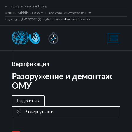
вернуться на unidir.org
UNIDIR Middle East WMD-Free Zone Инструменты
العربية
فارسی
עברית
中文
English
Français
Русский
Español
Верификация
Разоружение и демонтаж
ОМУ
Поделиться
Развернуть все