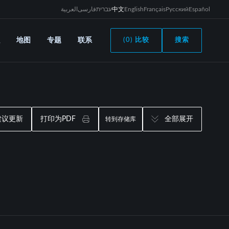
العربية
فارسی
עברית
中文
English
Français
Русский
Español
地图
专题
联系
(0) 比较
搜索
建议更新
打印为PDF
全部展开
转到存储库