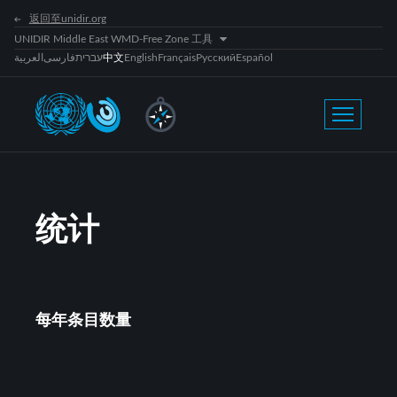
返回至unidir.org
UNIDIR Middle East WMD-Free Zone 工具
العربية
فارسی
עברית
中文
English
Français
Русский
Español
统计
每年条目数量