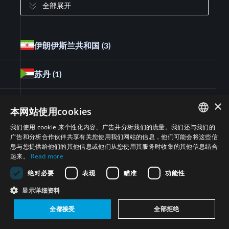
全部展开
伊朗伊斯兰共和国
(3)
苏丹
(1)
×
突尼斯
(1)
本网站使用cookies
我们使用 cookie 来个性化内容、广告并分析我们的流量。我们还与我们的
埃及
(3)
ENGLISH
广告和分析合作伙伴共享有关您使用我们网站的信息，他们可能会将这些信
息与您提供给他们的其他信息或他们从您使用其服务时收集的其他信息结合
ARABIC
起来。
Read more
League of Arab States (LAS)
(3)
PERSIAN
绝对必要
表现
瞄准
功能性
FRENCH
显示详细资料
SPANISH
全都接受
全部拒绝
RUSSIAN