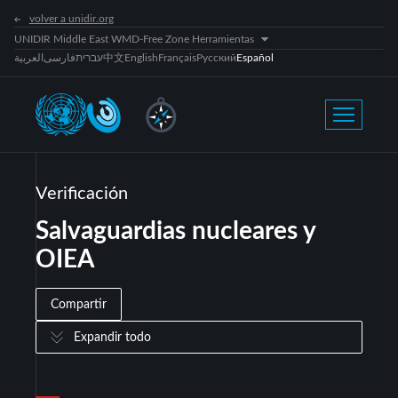
volver a unidir.org
UNIDIR Middle East WMD-Free Zone Herramientas
العربية
فارسی
עברית
中文
English
Français
Русский
Español
Verificación
Salvaguardias nucleares y
OIEA
Compartir
Expandir todo