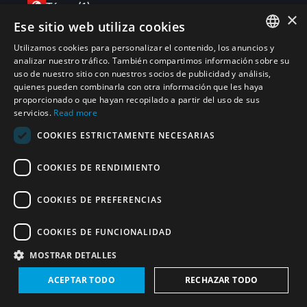
Túnez
(1)
×
Ese sitio web utiliza cookies
Salvaguardias nucleares y OIEA
(
1
)
Utilizamos cookies para personalizar el contenido, los anuncios y
ENGLISH
analizar nuestro tráfico. También compartimos información sobre su
uso de nuestro sitio con nuestros socios de publicidad y análisis,
ARABIC
Kuwait
(2)
quienes pueden combinarla con otra información que les haya
proporcionado o que hayan recopilado a partir del uso de sus
PERSIAN
servicios.
Read more
Salvaguardias nucleares y OIEA
(
2
)
FRENCH
COOKIES ESTRICTAMENTE NECESARIAS
SPANISH
Sudán
(2)
COOKIES DE RENDIMIENTO
RUSSIAN
CHINESE
Salvaguardias nucleares y OIEA
(
2
)
COOKIES DE PREFERENCIAS
HEBREW
COOKIES DE FUNCIONALIDAD
Arabia Saudita
(7)
MOSTRAR DETALLES
Salvaguardias nucleares y OIEA
(
7
)
ACEPTAR TODO
RECHAZAR TODO