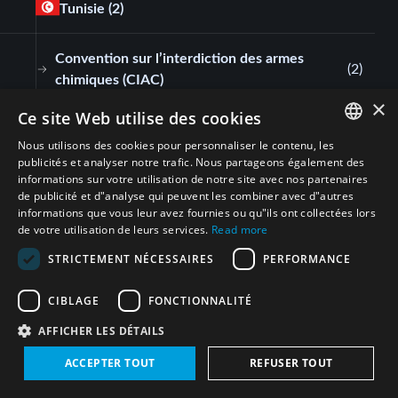
Tunisie
(2)
Convention sur l’interdiction des armes
(
2
)
chimiques (CIAC)
×
Ce site Web utilise des cookies
Royaume-Uni de Grande-Bretagne et d'Irlande
Nous utilisons des cookies pour personnaliser le contenu, les
du Nord
(7)
ENGLISH
publicités et analyser notre trafic. Nous partageons également des
informations sur votre utilisation de notre site avec nos partenaires
ARABIC
de publicité et d"analyse qui peuvent les combiner avec d"autres
Convention sur l’interdiction des armes
(
7
)
informations que vous leur avez fournies ou qu"ils ont collectées lors
PERSIAN
chimiques (CIAC)
de votre utilisation de leurs services.
Read more
FRENCH
STRICTEMENT NÉCESSAIRES
PERFORMANCE
Émirats arabes unis
(3)
SPANISH
CIBLAGE
FONCTIONNALITÉ
RUSSIAN
Convention sur l’interdiction des armes
AFFICHER LES DÉTAILS
(
3
)
CHINESE
chimiques (CIAC)
ACCEPTER TOUT
REFUSER TOUT
HEBREW
France
(4)