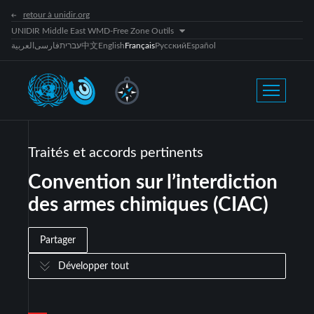
retour à unidir.org
UNIDIR Middle East WMD-Free Zone Outils
العربية
فارسی
עברית
中文
English
Français
Русский
Español
Traités et accords pertinents
Convention sur l’interdiction
des armes chimiques (CIAC)
Partager
Développer tout