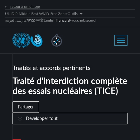
retour à unidir.org
UNIDIR Middle East WMD-Free Zone Outils
العربية
فارسی
עברית
中文
English
Français
Русский
Español
Traités et accords pertinents
Traité d'interdiction complète
des essais nucléaires (TICE)
Partager
Développer tout