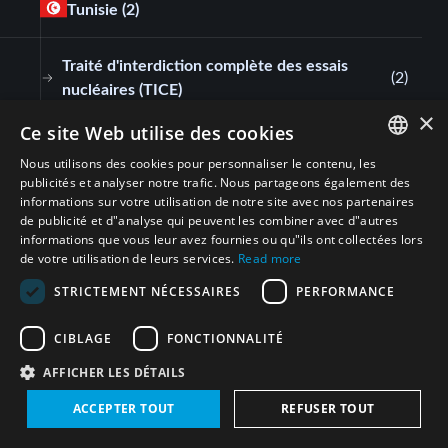
Tunisie
(2)
Traité d'interdiction complète des essais
(
2
)
nucléaires (TICE)
×
Ce site Web utilise des cookies
France
(3)
Nous utilisons des cookies pour personnaliser le contenu, les
ENGLISH
publicités et analyser notre trafic. Nous partageons également des
informations sur votre utilisation de notre site avec nos partenaires
Traité d'interdiction complète des essais
ARABIC
(
3
)
de publicité et d"analyse qui peuvent les combiner avec d"autres
nucléaires (TICE)
informations que vous leur avez fournies ou qu"ils ont collectées lors
PERSIAN
de votre utilisation de leurs services.
Read more
FRENCH
Royaume-Uni de Grande-Bretagne et d'Irlande
STRICTEMENT NÉCESSAIRES
PERFORMANCE
du Nord
(4)
SPANISH
CIBLAGE
FONCTIONNALITÉ
RUSSIAN
Traité d'interdiction complète des essais
AFFICHER LES DÉTAILS
(
4
)
CHINESE
nucléaires (TICE)
ACCEPTER TOUT
REFUSER TOUT
HEBREW
Israël
(2)